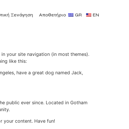
τική Ξενάγηση
Αποθετήριο
GR
EN
 in your site navigation (in most themes).
ng like this:
s Angeles, have a great dog named Jack,
e public ever since. Located in Gotham
nity.
r your content. Have fun!